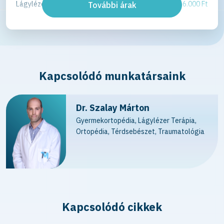
Lágylézer terápia / alkalom / régió
6.000 Ft
További árak
Kapcsolódó munkatársaink
Dr. Szalay Márton
Gyermekortopédia, Lágylézer Terápia,
Ortopédia, Térdsebészet, Traumatológia
Kapcsolódó cikkek