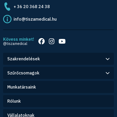
+ 36 20 368 24 38
info@tiszamedical.hu
Kövess minket!
@tiszamedical
Szakrendelések
Szűrőcsomagok
Munkatársaink
Rólunk
Vállalatoknak