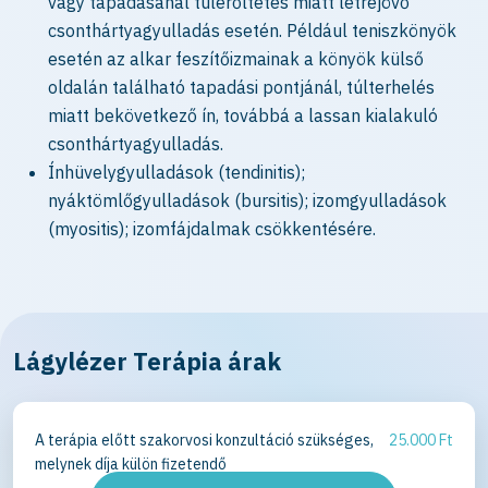
vagy tapadásánál túlerőltetés miatt létrejövő
csonthártyagyulladás esetén. Például teniszkönyök
esetén az alkar feszítőizmainak a könyök külső
oldalán található tapadási pontjánál, túlterhelés
miatt bekövetkező ín, továbbá a lassan kialakuló
csonthártyagyulladás.
Ínhüvelygyulladások (tendinitis);
nyáktömlőgyulladások (bursitis); izomgyulladások
(myositis); izomfájdalmak csökkentésére.
Lágylézer Terápia árak
A terápia előtt szakorvosi konzultáció szükséges,
25.000 Ft
melynek díja külön fizetendő