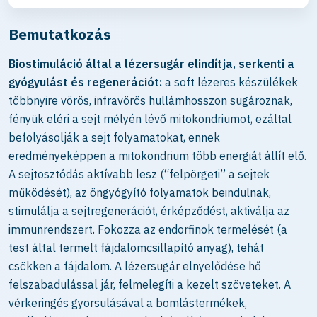
Bemutatkozás
Biostimuláció által a lézersugár elindítja, serkenti a
gyógyulást és regenerációt:
a soft lézeres készülékek
többnyire vörös, infravörös hullámhosszon sugároznak,
fényük eléri a sejt mélyén lévő mitokondriumot, ezáltal
befolyásolják a sejt folyamatokat, ennek
eredményeképpen a mitokondrium több energiát állít elő.
A sejtosztódás aktívabb lesz (“felpörgeti” a sejtek
működését), az öngyógyító folyamatok beindulnak,
stimulálja a sejtregenerációt, érképződést, aktiválja az
immunrendszert. Fokozza az endorfinok termelését (a
test által termelt fájdalomcsillapító anyag), tehát
csökken a fájdalom. A lézersugár elnyelődése hő
felszabadulással jár, felmelegíti a kezelt szöveteket. A
vérkeringés gyorsulásával a bomlástermékek,