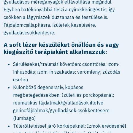
gyulladásos méreganyagok eltávolítása megindul.
Egyben hatékonyabbá teszi a nyirokkeringést is, így
csökken a lágyrészek duzzanata és feszülése is.
Fájdalomcsillapításra, ízületek kezelésére,
gyulladáscsökkentésre.
A soft lézer készüléket önállóan és vagy
kiegészítő terápiaként alkalmazzuk:
Sérüléseket/traumát követően: csonttörés; izom-
ínhúzódás; izom-ín szakadás; vérömleny; zúzódás
esetén
Különböző degeneratív, kopásos
megbetegedésekben: Ízületi és porckopásnál;
reumatikus fájdalmak/gyulladások illetve
gerincfájdalmak/gyulladások csökkentésére
(lumbago)
Túlerőltetéssel járó kórképeknél: Izmok eredésénél