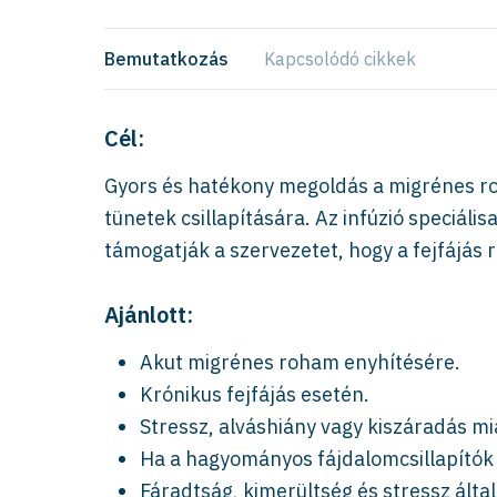
Bemutatkozás
Kapcsolódó cikkek
Cél:
Gyors és hatékony megoldás a migrénes ro
tünetek csillapítására. Az infúzió speciáli
támogatják a szervezetet, hogy a fejfájás r
Ajánlott:
Akut migrénes roham enyhítésére.
Krónikus fejfájás esetén.
Stressz, alváshiány vagy kiszáradás mia
Ha a hagyományos fájdalomcsillapítók
Fáradtság, kimerültség és stressz által 