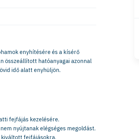
hamok enyhítésére és a kísérő
san összeállított hatóanyagai azonnal
övid idő alatt enyhüljön.
tti fejfájás kezelésére.
 nem nyújtanak elégséges megoldást.
kiváltott fejfájásokra.