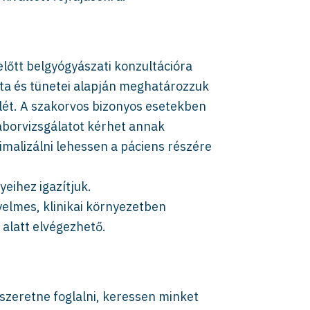
lőtt belgyógyászati konzultációra
ota és tünetei alapján meghatározzuk
elét. A szakorvos bizonyos esetekben
laborvizsgálatot kérhet annak
malizálni lehessen a páciens részére
yeihez igazítjuk.
elmes, klinikai környezetben
 alatt elvégezhető.
szeretne foglalni, keressen minket