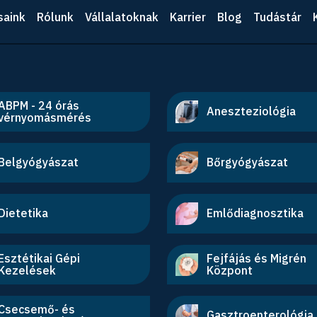
saink
Rólunk
Vállalatoknak
Karrier
Blog
Tudástár
ABPM - 24 órás
Aneszteziológia
vérnyomásmérés
Belgyógyászat
Bőrgyógyászat
Dietetika
Emlődiagnosztika
Esztétikai Gépi
Fejfájás és Migrén
Kezelések
Központ
Csecsemő- és
Gasztroenterológia