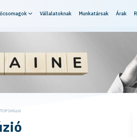
rőcsomagok
Vállalatoknak
Munkatársak
Árak
R
TOP Infúzió
úzió