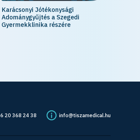
Karácsonyi Jótékonysági
Adománygyűjtés a Szegedi
Gyermekklinika részére
36 20 368 24 38
info@tiszamedical.hu