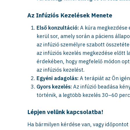
Az Infúziós Kezelések Menete
Első konzultáció:
A kúra megkezdése e
kerül sor, amely során a páciens állap
az infúzió személyre szabott összetét
az infúziós kezelés megkezdése előtt 
érdekében, hogy megfelelő módon opti
az infúziós kezelést.
Egyéni adagolás:
A terápiát az Ön igén
Gyors kezelés:
Az infúzió beadása kény
történik, a legtöbb kezelés 30–60 perc
Lépjen velünk kapcsolatba!
Ha bármilyen kérdése van, vagy időpontot 