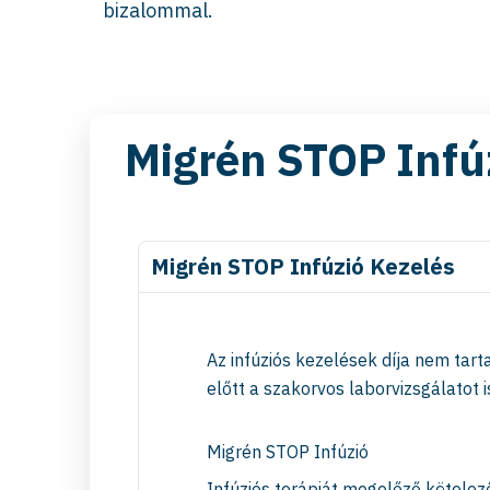
bizalommal.
Migrén STOP Infú
Migrén STOP Infúzió Kezelés
Az infúziós kezelések díja nem tar
előtt a szakorvos laborvizsgálatot 
Migrén STOP Infúzió
Infúziós terápiát megelőző kötelez