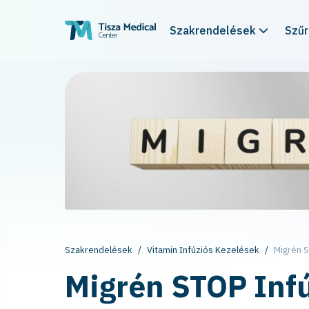
Szakrendelések
Szű
Szakrendelések
Vitamin Infúziós Kezelések
Migrén S
Migrén STOP Inf