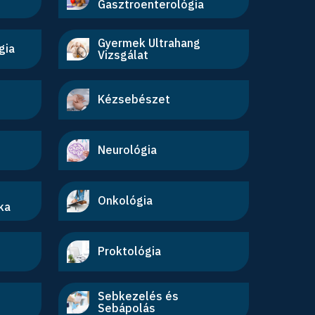
Gasztroenterológia
Gyermek Ultrahang
gia
Vizsgálat
Kézsebészet
Neurológia
Onkológia
ka
Proktológia
Sebkezelés és
Sebápolás