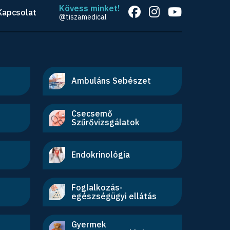
Kövess minket!
Kapcsolat
@tiszamedical
Ambuláns Sebészet
Csecsemő
Szűrővizsgálatok
Endokrinológia
Foglalkozás-
egészségügyi ellátás
Gyermek