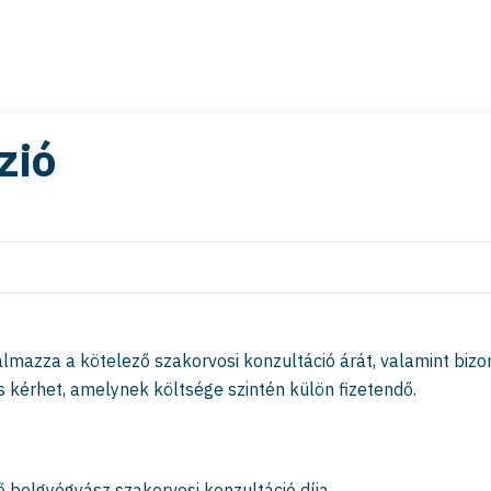
zió
talmazza a kötelező szakorvosi konzultáció árát, valamint b
is kérhet, amelynek költsége szintén külön fizetendő.
ő belgyógyász szakorvosi konzultáció díja