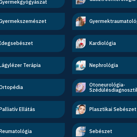
Gyermekgyógyászat
Gyermekszemészet
Gyermektraumatoló
Idegsebészet
Kardiológia
Lágylézer Terápia
Nephrológia
Otoneurológia-
Ortopédia
Szédülésdiagnoszti
Palliatív Ellátás
Plasztikai Sebészet
Reumatológia
Sebészet