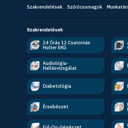
Szakrendelések
Szűrőcsomagok
Munkatár
Szakrendelések
24 Órás 12 Csatornás
Holter EKG
Audiológia-
Hallásvizsgálat
Diabetológia
Érsebészet
Fül-Orr-Gégészet