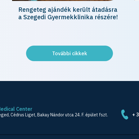
Rengeteg ajándék került átadásra
a Szegedi Gyermekklinika részére!
További cikkek
Medical Center
+ 
ged, Cédrus Liget, Bakay Nándor utca 24. F. épület fszt.