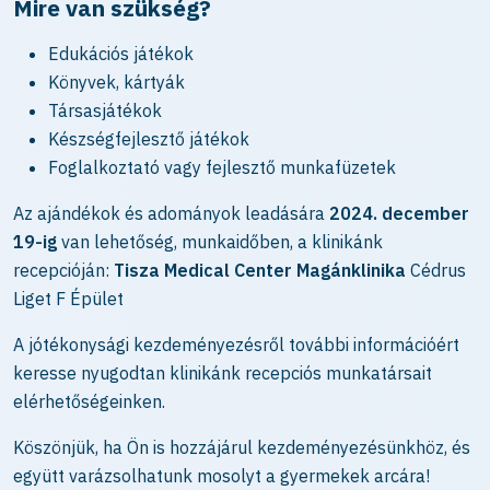
Mire van szükség?
Edukációs játékok
Könyvek, kártyák
Társasjátékok
Készségfejlesztő játékok
Foglalkoztató vagy fejlesztő munkafüzetek
Az ajándékok és adományok leadására
2024. december
19-ig
van lehetőség, munkaidőben, a klinikánk
recepcióján:
Tisza Medical Center Magánklinika
Cédrus
Liget F Épület
A jótékonysági kezdeményezésről további információért
keresse nyugodtan klinikánk recepciós munkatársait
elérhetőségeinken.
Köszönjük, ha Ön is hozzájárul kezdeményezésünkhöz, és
együtt varázsolhatunk mosolyt a gyermekek arcára!