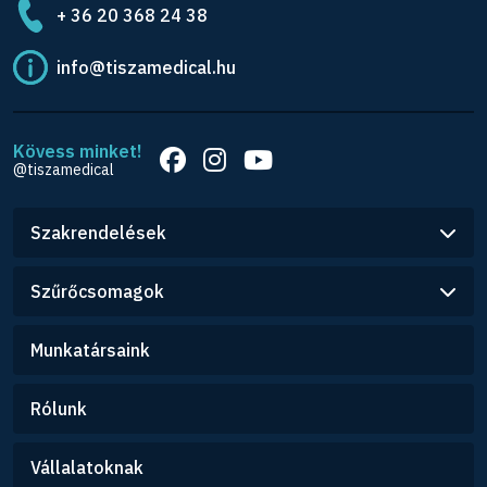
+ 36 20 368 24 38
info@tiszamedical.hu
Kövess minket!
@tiszamedical
Szakrendelések
Szűrőcsomagok
Munkatársaink
Rólunk
Vállalatoknak