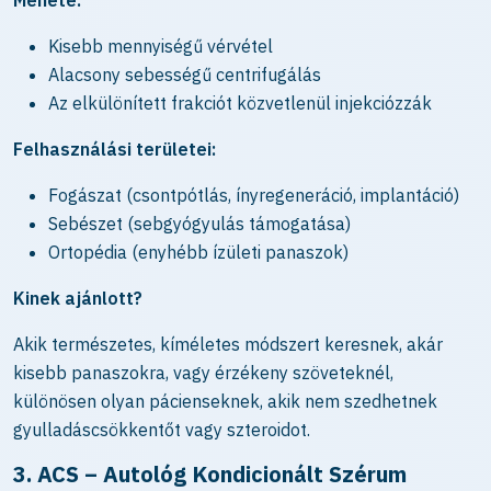
Menete:
Kisebb mennyiségű vérvétel
Alacsony sebességű centrifugálás
Az elkülönített frakciót közvetlenül injekciózzák
Felhasználási területei:
Fogászat (csontpótlás, ínyregeneráció, implantáció)
Sebészet (sebgyógyulás támogatása)
Ortopédia (enyhébb ízületi panaszok)
Kinek ajánlott?
Akik természetes, kíméletes módszert keresnek, akár
kisebb panaszokra, vagy érzékeny szöveteknél,
különösen olyan pácienseknek, akik nem szedhetnek
gyulladáscsökkentőt vagy szteroidot.
3. ACS – Autológ Kondicionált Szérum