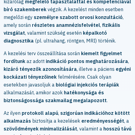
kizárólag
megfelelő tapasztalattal és kompetenciával
bíró szakemberek
végzik. A kezelést minden esetben
megelőzi egy
személyre szabott orvosi konzultáció
,
amely során
részletes anamnézisfelvétel
,
fizikális
vizsgálat
, valamint szükség esetén
képalkotó
diagnosztika
(pl. ultrahang, röntgen, MRI) történik.
A kezelési terv összeállítása során
kiemelt figyelmet
fordítunk
az adott
indikáció pontos meghatározására
,
kizáró tényezők azonosítására
, illetve a páciens
egyéni
kockázati tényezőinek
felmérésére. Csak olyan
esetekben javasoljuk a
biológiai injekciós terápiák
alkalmazását, amikor azok
hatékonysága és
biztonságossága szakmailag megalapozott
.
Az ilyen
protokoll alapú
,
szigorúan indikációhoz kötött
alkalmazás
biztosítja a kezelések
eredményességét
, a
szövődmények minimalizálását
, valamint a
hosszú távú