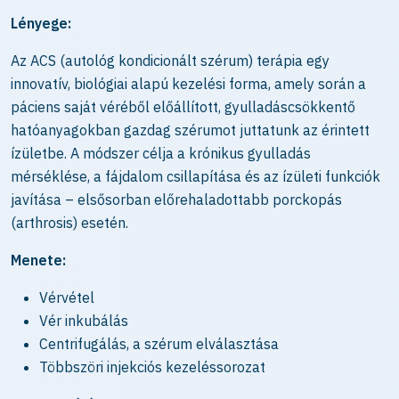
Lényege:
Az ACS (autológ kondicionált szérum) terápia egy
innovatív, biológiai alapú kezelési forma, amely során a
páciens saját véréből előállított, gyulladáscsökkentő
hatóanyagokban gazdag szérumot juttatunk az érintett
ízületbe. A módszer célja a krónikus gyulladás
mérséklése, a fájdalom csillapítása és az ízületi funkciók
javítása – elsősorban előrehaladottabb porckopás
(arthrosis) esetén.
Menete:
Vérvétel
Vér inkubálás
Centrifugálás, a szérum elválasztása
Többszöri injekciós kezeléssorozat