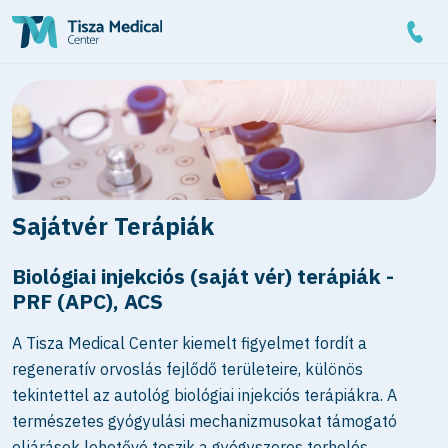
Sajátvér Terápiák
Biológiai injekciós (saját vér) terápiák -
PRF (APC), ACS
A Tisza Medical Center kiemelt figyelmet fordít a
regeneratív orvoslás fejlődő területeire, különös
tekintettel az autológ biológiai injekciós terápiákra. A
természetes gyógyulási mechanizmusokat támogató
eljárások lehetővé teszik a gyógyszeres terhelés