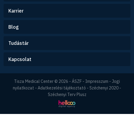
Karrier
Blog
Tudástár
Kapcsolat
Tisza Medical Center © 2026 -
ÁSZF
-
Impresszum
-
Jogi
nyilatkozat
-
Adatkezelési tájékoztató
-
Széchenyi 2020
-
Széchenyi Terv Plusz