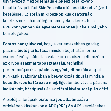
úgynevezett
mezodermális előkészítést
követő
bejuttatás, például
SkinPen mikrotűs eszközzel
végzett
kezeléssel. Ez során
mikroszkopikus csatornák
keletkeznek a hámrétegen, amelyeken keresztül a
PRP
könnyebben és egyenletesebben
jut be a mélyebb
bőrrétegekbe.
Fontos hangsúlyozni
, hogy a vérlemezekben gazdag
plazma
biológiai hatásai
minden bejuttatási forma
esetén érvényesülnek, a választott módszer jellemzően
az
orvos szakmai tapasztalatán
, technikai
preferenciáján és a
páciens egyéni jellemzőin
alapul.
Klinikánk gyakorlatában a beavatkozás típusát mindig a
kezelőorvos határozza meg
, figyelembe véve a páciens
indikációit, bőrtípusát
és az
elérni kívánt terápiás célt
!
A biológiai terápiák
biztonságos alkalmazása
érdekében klinikánkon a
APC (PRF) és ACS
kezeléseket