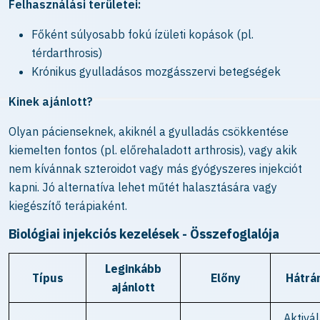
Felhasználási területei:
Főként súlyosabb fokú ízületi kopások (pl.
térdarthrosis)
Krónikus gyulladásos mozgásszervi betegségek
Kinek ajánlott?
Olyan pácienseknek, akiknél a gyulladás csökkentése
kiemelten fontos (pl. előrehaladott arthrosis), vagy akik
nem kívánnak szteroidot vagy más gyógyszeres injekciót
kapni. Jó alternatíva lehet műtét halasztására vagy
kiegészítő terápiaként.
Biológiai injekciós kezelések - Összefoglalója
Leginkább
Típus
Előny
Hátrá
ajánlott
Aktivá