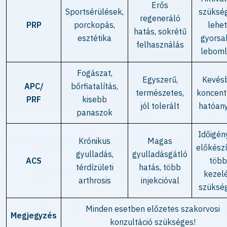
Erős
Sportsérülések,
szüksé
regeneráló
PRP
porckopás,
lehet
hatás, sokrétű
esztétika
gyorsa
felhasználás
leboml
Fogászat,
Egyszerű,
Kevés
APC/
bőrfiatalítás,
természetes,
koncent
PRF
kisebb
jól tolerált
hatóan
panaszok
Időigén
Krónikus
Magas
előkészí
gyulladás,
gyulladásgátló
ACS
több
térdízületi
hatás, több
kezel
arthrosis
injekcióval
szüksé
Minden esetben előzetes szakorvosi
Megjegyzés
konzultáció szükséges!