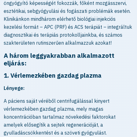
öngyógyító képességét fokozzák, főként mozgásszervi,
esztétikai, sebgyógyulási és fogászati problémák esetén.
Klinikánkon mindhárom elérhető biológiai injekciós
kezelési formát – APC (PRF) és ACS terápiát – integráltuk
diagnosztikai és terápiás protokolljainkba, és számos
szakterületen rutinszerűen alkalmazzuk azokat!
A három leggyakrabban alkalmazott
eljárás:
1. Vérlemezkében gazdag plazma
Lényege:
A páciens saját véréből centrifugálással kinyert
vérlemezkében gazdag plazma, mely magas
koncentrációban tartalmaz növekedési faktorokat
amelyek elősegítik a sejtek regenerációját, a
gyulladáscsökkentést és a szöveti gyógyulást.