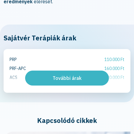
eredmények
elérését.
Sajátvér Terápiák árak
PRP
110.000 Ft
PRF-APC
160.000 Ft
ACS
220.000 Ft
További árak
Kapcsolódó cikkek