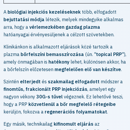
A
biológiai injekciós kezeléseknek
több, elfogadott
bejuttatási módja
létezik, melyek mindegyike alkalmas
arra, hogy a
vérlemezkében gazdag plazma
hatóanyagai érvényesüljenek a célzott szövetekben.
Klinikánkon is alkalmazott eljárások közé tartozik a
plazma
bőrfelszíni bemasszírozása
(ún. "
topical PRP
"),
amely önmagában is
hatékony
lehet, különösen akkor, ha
a bőrfelszín előzetesen
megfelelően elő van készítve
.
Szintén
elterjedt
és
szakmailag elfogadott
módszer a
finomtűs, frakcionált PRP injekciózás
, amelyet egy
nagyon vékony
30G-s tűvel
végeznek. Ez lehetővé teszi,
hogy a PRP
közvetlenül a bőr megfelelő rétegeibe
kerüljön, fokozva a
regenerációs folyamatokat
.
Egy másik, technikailag
kifinomult eljárás
az