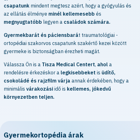
csapatunk
mindent megtesz azért, hogy a gyógyulás és
az ellátás élménye
minél kellemesebb
és
megnyugtatóbb
legyen a
családok számára.
Gyermekbarát és páciensbará
t traumatológiai -
ortopédiai szakorvos csapatunk szakértő kezei között
gyermeke is biztonságban érezheti magát.
Válassza Ön is a
Tisza Medical Centert
,
ahol
a
rendelésre érkezéskor a
legkisebbeket
is
üdítő,
csokoládé és rajzfilm várja
annak érdekében, hogy a
minimális
várakozási
idő is
kellemes, jókedvű
környezetben teljen.
Gyermekortopédia árak