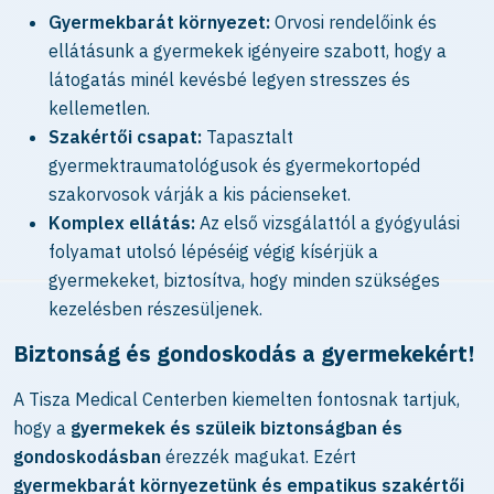
Gyermekbarát környezet:
Orvosi rendelőink és
ellátásunk a gyermekek igényeire szabott, hogy a
látogatás minél kevésbé legyen stresszes és
kellemetlen.
Szakértői csapat:
Tapasztalt
gyermektraumatológusok és gyermekortopéd
szakorvosok várják a kis pácienseket.
Komplex ellátás:
Az első vizsgálattól a gyógyulási
folyamat utolsó lépéséig végig kísérjük a
gyermekeket, biztosítva, hogy minden szükséges
kezelésben részesüljenek.
Biztonság és gondoskodás a gyermekekért!
A Tisza Medical Centerben kiemelten fontosnak tartjuk,
hogy a
gyermekek és szüleik biztonságban és
gondoskodásban
érezzék magukat. Ezért
gyermekbarát
környezetünk és empatikus szakértői