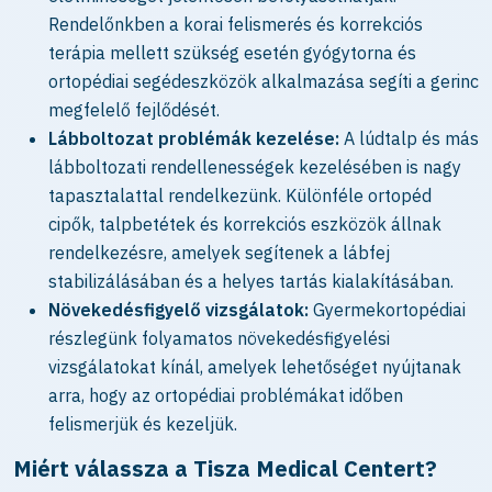
Rendelőnkben a korai felismerés és korrekciós
terápia mellett szükség esetén gyógytorna és
ortopédiai segédeszközök alkalmazása segíti a gerinc
megfelelő fejlődését.
Lábboltozat problémák kezelése:
A lúdtalp és más
lábboltozati rendellenességek kezelésében is nagy
tapasztalattal rendelkezünk. Különféle ortopéd
cipők, talpbetétek és korrekciós eszközök állnak
rendelkezésre, amelyek segítenek a lábfej
stabilizálásában és a helyes tartás kialakításában.
Növekedésfigyelő vizsgálatok:
Gyermekortopédiai
részlegünk folyamatos növekedésfigyelési
vizsgálatokat kínál, amelyek lehetőséget nyújtanak
arra, hogy az ortopédiai problémákat időben
felismerjük és kezeljük.
Miért válassza a Tisza Medical Centert?