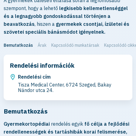
A gyermekek baleseti ellátása során a legfontosabb
szempont, hogy a lehető
legkisebb kellemetlenséggel
és a legnagyobb gondoskodással történjen a
beavatkozás
, hiszen a
gyermekek csontjai, ízületei és
szövetei speciális bánásmódot igényelnek.
Bemutatkozás
Árak
Kapcsolódó munkatársak
Kapcsolódó cikk
Rendelési információk
Rendelési cím
Tisza Medical Center, 6724 Szeged, Bakay
Nándor utca 24.
Bemutatkozás
Gyermekortopédiai
rendelés egyik
fő célja a fejlődési
rendellenességek és tartáshibák korai felismerése,