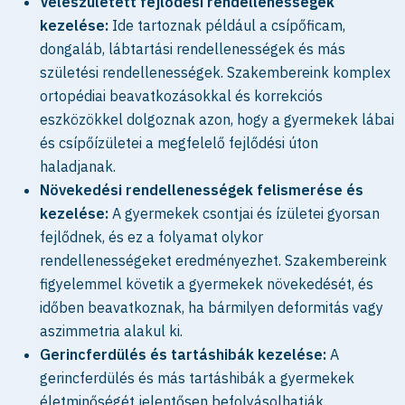
Veleszületett fejlődési rendellenességek
kezelése:
Ide tartoznak például a csípőficam,
dongaláb, lábtartási rendellenességek és más
születési rendellenességek. Szakembereink komplex
ortopédiai beavatkozásokkal és korrekciós
eszközökkel dolgoznak azon, hogy a gyermekek lábai
és csípőízületei a megfelelő fejlődési úton
haladjanak.
Növekedési rendellenességek felismerése és
kezelése:
A gyermekek csontjai és ízületei gyorsan
fejlődnek, és ez a folyamat olykor
rendellenességeket eredményezhet. Szakembereink
figyelemmel követik a gyermekek növekedését, és
időben beavatkoznak, ha bármilyen deformitás vagy
aszimmetria alakul ki.
Gerincferdülés és tartáshibák kezelése:
A
gerincferdülés és más tartáshibák a gyermekek
életminőségét jelentősen befolyásolhatják.