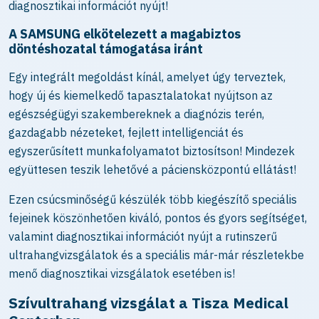
diagnosztikai információt nyújt!
A SAMSUNG elkötelezett a magabiztos
döntéshozatal támogatása iránt
Egy integrált megoldást kínál, amelyet úgy terveztek,
hogy új és kiemelkedő tapasztalatokat nyújtson az
egészségügyi szakembereknek a diagnózis terén,
gazdagabb nézeteket, fejlett intelligenciát és
egyszerűsített munkafolyamatot biztosítson! Mindezek
együttesen teszik lehetővé a páciensközpontú ellátást!
Ezen csúcsminőségű készülék több kiegészítő speciális
fejeinek köszönhetően kiváló, pontos és gyors segítséget,
valamint diagnosztikai információt nyújt a rutinszerű
ultrahangvizsgálatok és a speciális már-már részletekbe
menő diagnosztikai vizsgálatok esetében is!
Szívultrahang vizsgálat a Tisza Medical