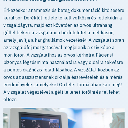
Érkezéskor anamnézis és beteg dokumentáció kitöltésére
kerül sor. Deréktól felfelé le kell vetkőzni és felfeküdni a
vizsgálóágyra, majd ezt követően az orvos ultrahang
géllel bekeni a vizsgálandó bőrfelületet a mellkason,
amely javítja a hanghullámok vezetését. A vizsgálat során
az vizsgálófej mozgatásával megjelenik a szív képe a
monitoron. A vizsgálathoz az orvos kérheti a Pácienst
bizonyos légzésminta használatára vagy oldalra fekvésre
a pontos diagnózis felállításához. A vizsgálat közben az
orvos az asszisztensnek diktálja észrevételeit és a mérési
eredményeket, amelyeket Ön lelet formájában kap meg!
A vizsgálat végeztével a gélt le lehet törölni és fel lehet
öltözni.