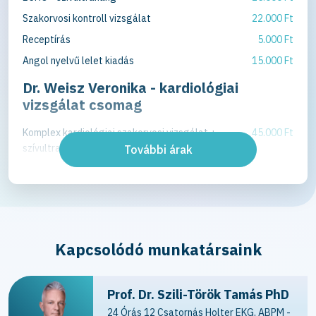
Szakorvosi kontroll vizsgálat
22.000 Ft
Receptírás
5.000 Ft
Angol nyelvű lelet kiadás
15.000 Ft
Dr. Weisz Veronika - kardiológiai
vizsgálat csomag
Komplex kardiológiai szakorvosi vizsgálat +
45.000 Ft
szívultrahang vizsgálat
További árak
Kapcsolódó munkatársaink
Prof. Dr. Szili-Török Tamás PhD
24 Órás 12 Csatornás Holter EKG, ABPM -