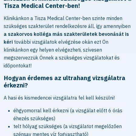
Tisza Medical Center-ben!
Klinikánkon a Tisza Medical Center-ben szinte minden
szükséges szakterület rendelkezésre áll, így amennyiben
a szakorvos kolléga más szakterületek bevonását is
kéri
további vizsgálatok elvégzése okán ezt Ön
klinikánkon egy helyen elvégezheti, szívesen
megszervezzük Önnek a szükséges vizsgálatokat és
időpontokat!
Hogyan érdemes az ultrahang vizsgálatra
érkezni?
A hasi és kismedencei vizsgálatra fel kell készülni!
éhgyomorral kell érkezni (a vizsgálat előtt 6 órás
éhezés szükséges)
telt hólyag szükséges (a vizsgálatot megelőzően
szénsav mentes víz fogyasztható)