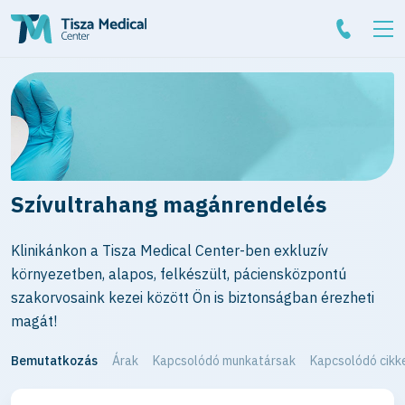
Szívultrahang magánrendelés
Klinikánkon a Tisza Medical Center-ben exkluzív
környezetben, alapos, felkészült, páciensközpontú
szakorvosaink kezei között Ön is biztonságban érezheti
magát!
Bemutatkozás
Árak
Kapcsolódó munkatársak
Kapcsolódó cikk