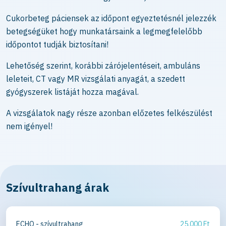
Cukorbeteg páciensek az időpont egyeztetésnél jelezzék
betegségüket hogy munkatársaink a legmegfelelőbb
időpontot tudják biztosítani!
Lehetőség szerint, korábbi zárójelentéseit, ambuláns
leleteit, CT vagy MR vizsgálati anyagát, a szedett
gyógyszerek listáját hozza magával.
A vizsgálatok nagy része azonban előzetes felkészülést
nem igényel!
Szívultrahang árak
ECHO - szívultrahang
25.000 Ft