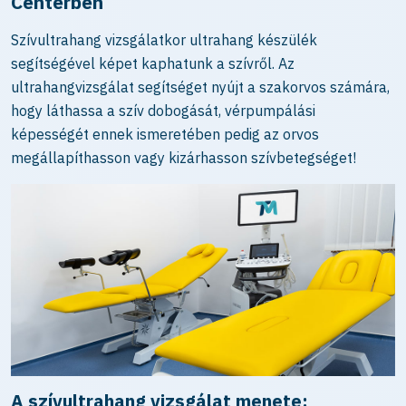
Centerben
Szívultrahang vizsgálatkor ultrahang készülék
segítségével képet kaphatunk a szívről. Az
ultrahangvizsgálat segítséget nyújt a szakorvos számára,
hogy láthassa a szív dobogását, vérpumpálási
képességét ennek ismeretében pedig az orvos
megállapíthasson vagy kizárhasson szívbetegséget!
A szívultrahang vizsgálat menete: