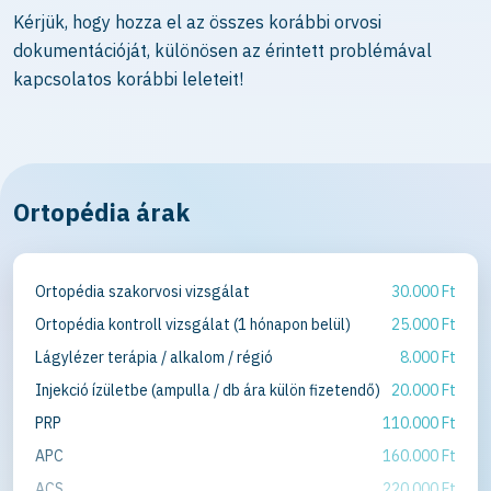
Kérjük, hogy hozza el az összes korábbi orvosi
dokumentációját, különösen az érintett problémával
kapcsolatos korábbi leleteit!
Ortopédia árak
Ortopédia szakorvosi vizsgálat
30.000 Ft
Ortopédia kontroll vizsgálat (1 hónapon belül)
25.000 Ft
Lágylézer terápia / alkalom / régió
8.000 Ft
Injekció ízületbe (ampulla / db ára külön fizetendő)
20.000 Ft
PRP
110.000 Ft
APC
160.000 Ft
ACS
220.000 Ft