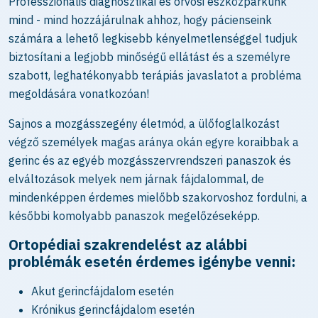
Professzionális diagnosztikai és orvosi eszközparkunk
mind - mind hozzájárulnak ahhoz, hogy pácienseink
számára a lehető legkisebb kényelmetlenséggel tudjuk
biztosítani a legjobb minőségű ellátást és a személyre
szabott, leghatékonyabb terápiás javaslatot a probléma
megoldására vonatkozóan!
Sajnos a mozgásszegény életmód, a ülőfoglalkozást
végző személyek magas aránya okán egyre koraibbak a
gerinc és az egyéb mozgásszervrendszeri panaszok és
elváltozások melyek nem járnak fájdalommal, de
mindenképpen érdemes mielőbb szakorvoshoz fordulni, a
későbbi komolyabb panaszok megelőzéseképp.
Ortopédiai szakrendelést az alábbi
problémák esetén érdemes igénybe venni:
Akut gerincfájdalom esetén
Krónikus gerincfájdalom esetén