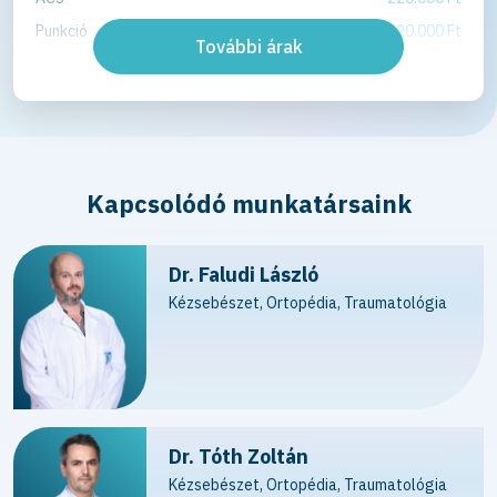
Punkció
20.000 Ft
További árak
Cartinorm extra injekció (ampulla / db ár)
28.000 Ft
Ambuláns kis beavatkozások ára
100.000 - 300.000 Ft
(A helyi érzéstelenítésben végzett kis
beavatkozások pontos árának
meghatározása minden esetben
Kapcsolódó munkatársaink
szakorvosi konzultáció keretében kerül
meghatározásra a probléma típusától,
mértékétől a beavatkozás hosszától
Dr. Faludi László
függően)
Kézsebészet, Ortopédia, Traumatológia
Kéztő alagút (carpal tunnel) szindróma
230.000 - 300.000 Ft
műtéti kezelése helyi
érzéstelenítésben
Pattanó ujj műtéti kezelése helyi
150.000 - 200.000 Ft
érzéstelenítésben
Dr. Tóth Zoltán
Ganglion eltávolítás helyi
220.000 - 250.000 Ft
Kézsebészet, Ortopédia, Traumatológia