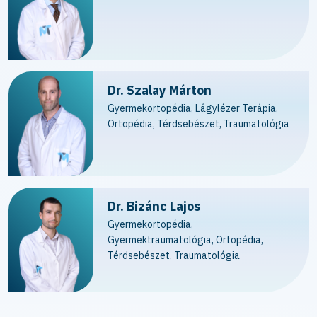
érzéstelenítésben
Ínfelszabadítás (DeQuervain
150.000 - 200.000 Ft
szindróma) helyi érzéstelenítésben
Ambuláns kisbeavatkozás utáni kontroll
vizsgálat (1 hónapon belül) díjmentes
Dr. Szalay Márton
Gyermekortopédia, Lágylézer Terápia,
Angol nyelvű leletkiadás leletenként
15.000 Ft
Ortopédia, Térdsebészet, Traumatológia
Receptírás
5.000 Ft
Dr. Bizánc Lajos
Gyermekortopédia,
Gyermektraumatológia, Ortopédia,
Térdsebészet, Traumatológia