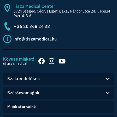
Tisza Medical Center
6724 Szeged, Cédrus Liget, Bakay Nándor utca 24. F. épület
fszt. 4-5-6.
+ 36 20 368 24 38
info@tiszamedical.hu
Kövess minket!
@tiszamedical
Szakrendelések
Szűrőcsomagok
Munkatársaink