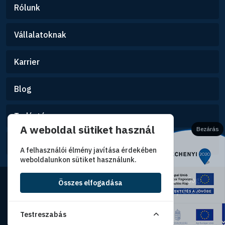
Rólunk
Vállalatoknak
Karrier
Blog
Tudástár
A weboldal sütiket használ
Bezárás
Kapcsolat
A felhasználói élmény javítása érdekében
weboldalunkon sütiket használunk.
Tisza Medical Center © 2026 -
ÁSZF
-
Impresszum
-
Jogi
Összes elfogadása
nyilatkozat
-
Adatkezelési tájékoztató
-
Széchenyi 2020
-
Széchenyi Terv Plusz
Testreszabás