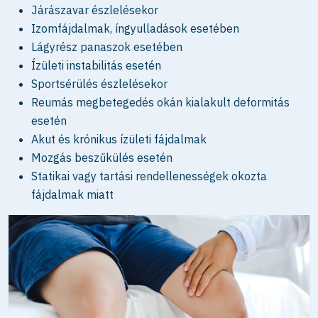
Járászavar észlelésekor
Izomfájdalmak, íngyulladások esetében
Lágyrész panaszok esetében
Ízületi instabilitás esetén
Sportsérülés észlelésekor
Reumás megbetegedés okán kialakult deformitás
esetén
Akut és krónikus ízületi fájdalmak
Mozgás beszűkülés esetén
Statikai vagy tartási rendellenességek okozta
fájdalmak miatt