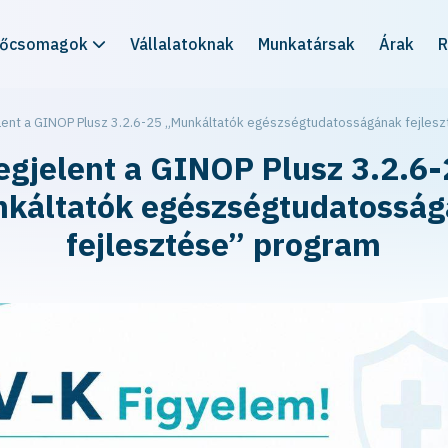
rőcsomagok
Vállalatoknak
Munkatársak
Árak
R
lent a GINOP Plusz 3.2.6-25 „Munkáltatók egészségtudatosságának fejles
gjelent a GINOP Plusz 3.2.6-
káltatók egészségtudatossá
fejlesztése” program