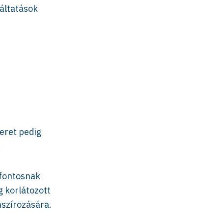
áltatások
eret pedig
.
 fontosnak
g korlátozott
szírozására.