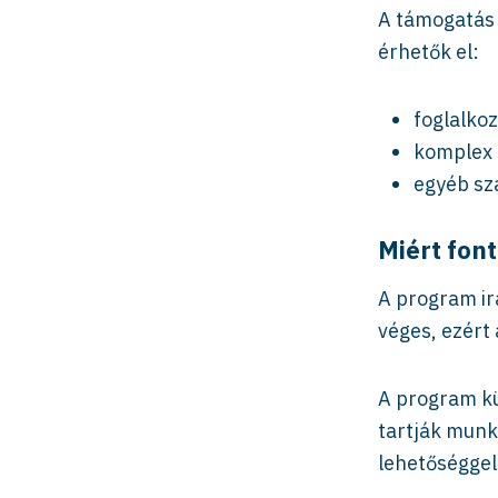
A támogatás 
érhetők el:
foglalko
komplex 
egyéb sza
Miért font
A program ir
véges, ezért
A program kü
tartják munk
lehetőséggel