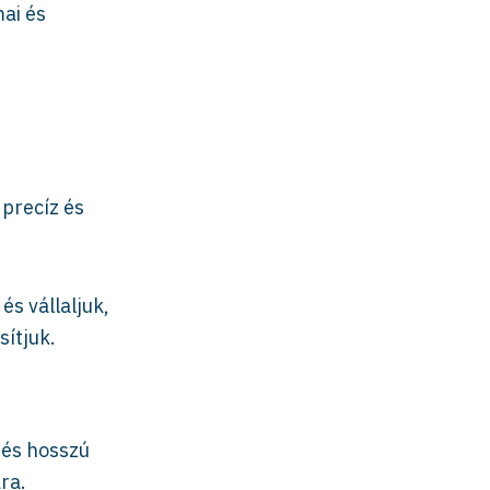
ai és
precíz és
és vállaljuk,
ítjuk.
 és hosszú
ra.