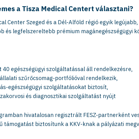
emes a Tisza Medical Centert választani?
al Center Szeged és a Dél-Alföld régió egyik legújabb,
b és legfelszereltebb prémium magánegészségügyi k
 40 egészségügyi szolgáltatással áll rendelkezésre,
állalati szűrőcsomag-portfólióval rendelkezik,
ás-egészségügyi szolgáltatásokat biztosít,
akorvosi és diagnosztikai szolgáltatást nyújt
ramban hivatalosan regisztrált FESZ-partnerként ves
örű támogatást biztosítunk a KKV-knak a pályázati meg