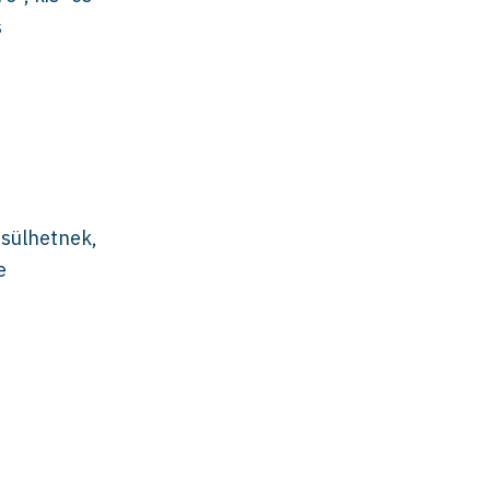
s
sülhetnek,
e