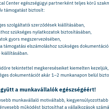
cal Center egészségügyi partnerként teljes körű szakm
ív támogatást biztosít:
es szolgáltatói szerződések kiállításában,
athoz szükséges nyilatkozatok biztosításában,
latok gyors megszervezésében,
 a támogatási elszámoláshoz szükséges dokumentáció 
 kiállításában.
időre tekintettel megkereséseiket kiemelten kezeljük, 
éges dokumentációt akár 1–2 munkanapon belül biztos
gyütt a munkavállalók egészségéért!
sebb munkavállaló motiváltabb, kiegyensúlyozottabb
nyesebb működést biztosíthat a vállalkozások számá