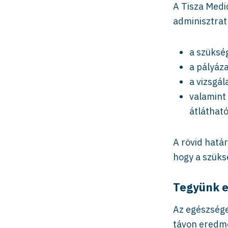
A Tisza Medi
adminisztrat
a szükség
a pályáz
a vizsgá
valamint
átlátható
A rövid határ
hogy a szüks
Tegyünk e
Az egészsége
távon eredmé