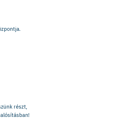
özpontja.
zünk részt,
valósításban!