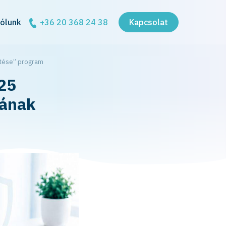
ólunk
+36 20 368 24 38
Kapcsolat
ztése” program
25
gának