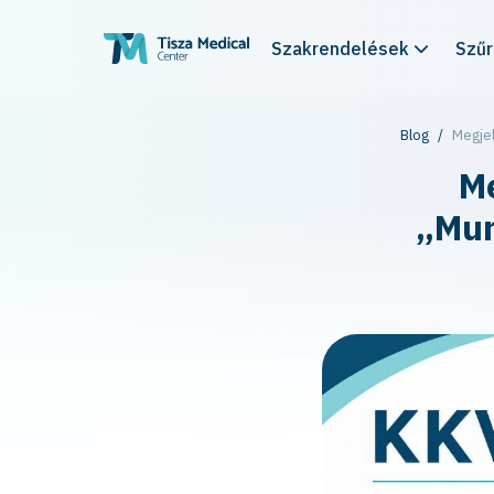
Szakrendelések
Szű
Blog
Megje
Me
„Mun