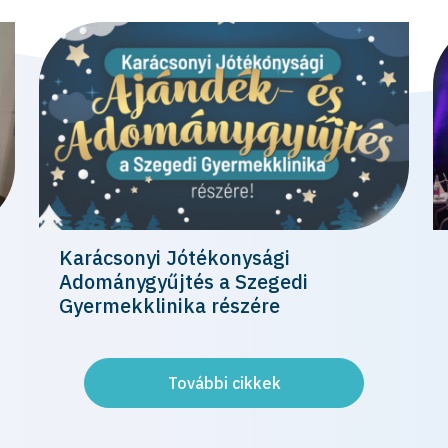
Karácsonyi Jótékonysági
Adománygyűjtés a Szegedi
Gyermekklinika részére
További cikkek