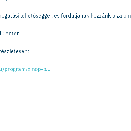
mogatási lehetőséggel, és forduljanak hozzánk bizalo
l Center
részletesen:
hu/program/ginop-p...