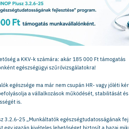
hetőség a KKV-k számára: akár 185 000 Ft támogatás
nként egészségügyi szűrővizsgálatokra!
lók egészsége ma már nem csupán HR- vagy jóléti ké
efolyásolja a vállalkozások működését, stabilitását é
ségét is.
z 3.2.6-25 „Munkáltatók egészségtudatosságának fej
egy igazán kivételes lehetőséget biztosít a hazai mikr