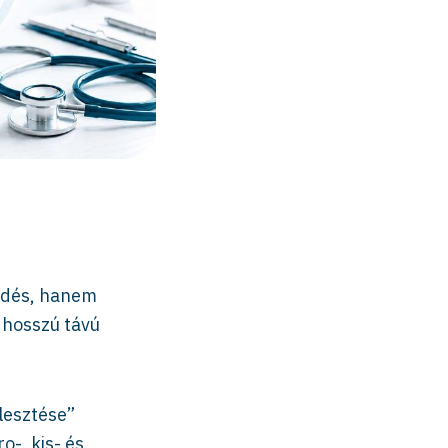
rdés, hanem
s hosszú távú
lesztése”
o-, kis- és