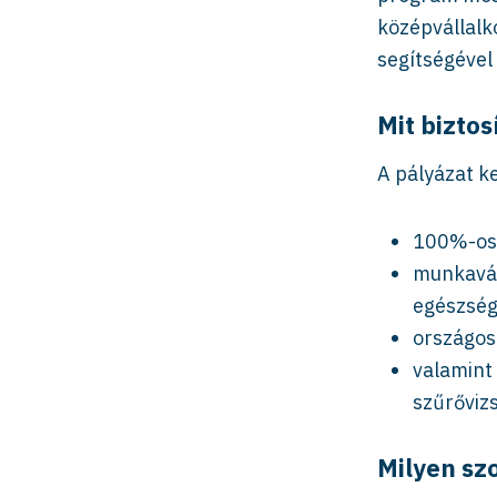
középvállalk
segítségéve
Mit biztos
A pályázat k
100%-os 
munkavál
egészség
országos
valamint
szűrőviz
Milyen sz