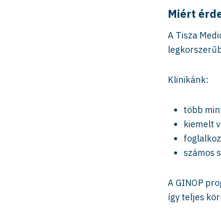
Miért érd
A Tisza Medic
legkorszerűb
Klinikánk:
több mint
kiemelt v
foglalkoz
számos sz
A GINOP prog
így teljes k