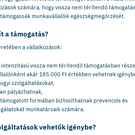
ozások számára, hogy vissza nem térítendő támogatá
l támogassák munkavállalóik egészségmegőrzését.
ít a támogatás?
eretében a vállalkozások:
intenzitású vissza nem térítendő támogatásban része
lalónként akár 185.000 Ft értékben vehetnek igényb
ügyi szolgáltatásokat,
an pályázhatnak,
 támogatott formában biztosíthatnak prevenciós és
sgálatokat munkatársaik számára.
olgáltatások vehetők igénybe?