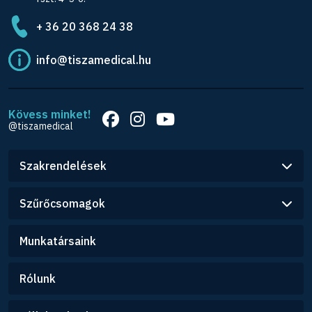
+ 36 20 368 24 38
info@tiszamedical.hu
Kövess minket!
@tiszamedical
Szakrendelések
Szűrőcsomagok
Munkatársaink
Rólunk