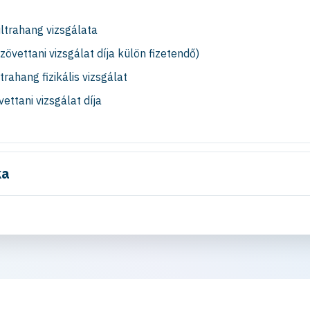
ltrahang vizsgálata
zövettani vizsgálat díja külön fizetendő)
trahang fizikális vizsgálat
ettani vizsgálat díja
ka