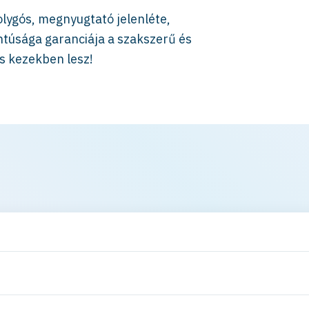
olygós, megnyugtató jelenléte,
ntúsága garanciája a szakszerű és
os kezekben lesz!