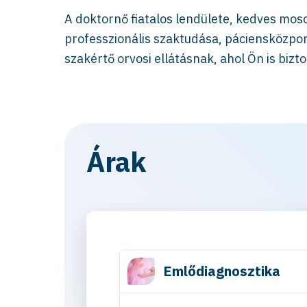
A doktornő fiatalos lendülete, kedves mos
professzionális szaktudása, páciensközpo
szakértő orvosi ellátásnak, ahol Ön is bizt
Árak
Emlődiagnosztika