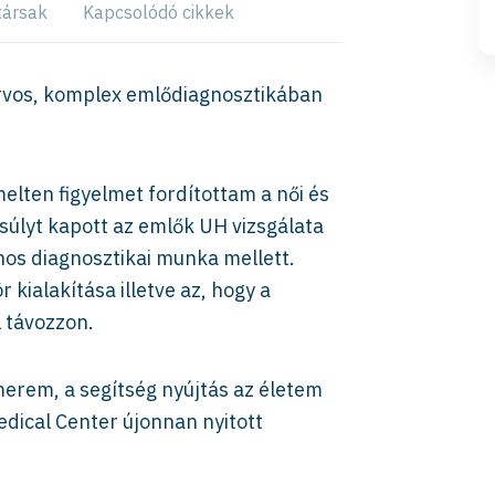
társak
Kapcsolódó cikkek
korvos, komplex emlődiagnosztikában
elten figyelmet fordítottam a női és
súlyt kapott az emlők UH vizsgálata
nos diagnosztikai munka mellett.
kialakítása illetve az, hogy a
 távozzon.
rem, a segítség nyújtás az életem
edical Center újonnan nyitott