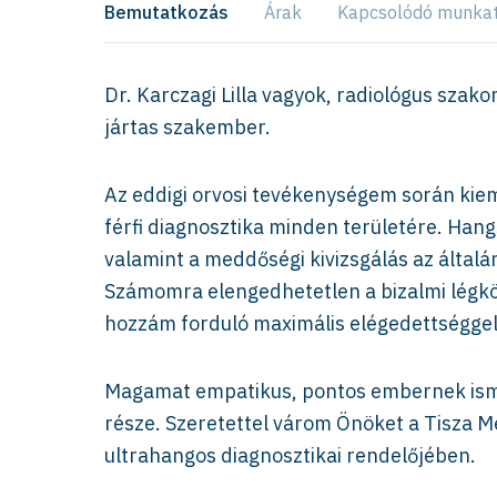
Bemutatkozás
Árak
Kapcsolódó munka
Dr. Karczagi Lilla vagyok, radiológus sza
jártas szakember.
Az eddigi orvosi tevékenységem során kiem
férfi diagnosztika minden területére. Hang
valamint a meddőségi kivizsgálás az általá
Számomra elengedhetetlen a bizalmi légkör 
hozzám forduló maximális elégedettséggel
Magamat empatikus, pontos embernek isme
része. Szeretettel várom Önöket a Tisza M
ultrahangos diagnosztikai rendelőjében.