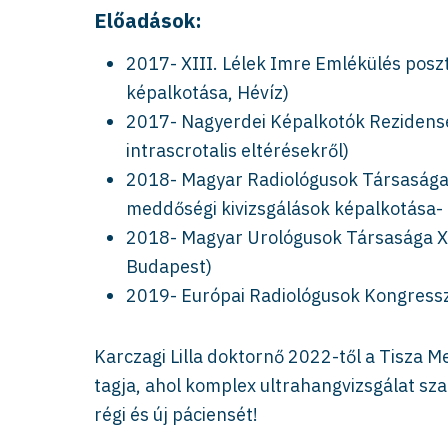
Előadások:
2017- XIII. Lélek Imre Emlékülés poszte
képalkotása, Hévíz)
2017- Nagyerdei Képalkotók Rezidense
intrascrotalis eltérésekről)
2018- Magyar Radiológusok Társasága 
meddőségi kivizsgálások képalkotása-
2018- Magyar Urológusok Társasága XX
Budapest)
2019- Európai Radiológusok Kongressz
Karczagi Lilla doktornő 2022-től a Tisza M
tagja, ahol komplex ultrahangvizsgálat s
régi és új páciensét!