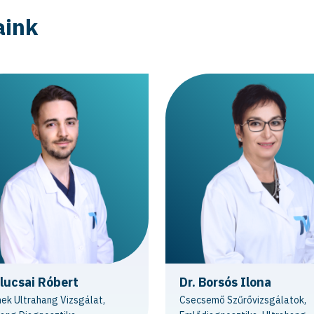
aink
Klucsai Róbert
Dr. Borsós Ilona
ek Ultrahang Vizsgálat,
Csecsemő Szűrővizsgálatok,