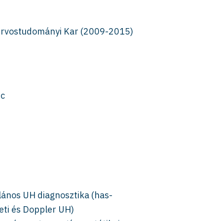
rvostudományi Kar (2009-2015)
nc
alános UH diagnosztika (has-
leti és Doppler UH)