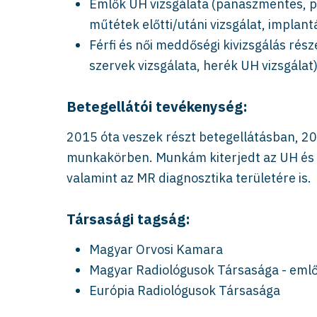
Emlők UH vizsgálata (panaszmentes, pr
műtétek előtti/utáni vizsgálat, implant
Férfi és női meddőségi kivizsgálás rés
szervek vizsgálata, herék UH vizsgálat
Betegellátói tevékenység:
2015 óta veszek részt betegellátásban, 20
munkakörben. Munkám kiterjedt az UH és a
valamint az MR diagnosztika területére is.
Társasági tagság:
Magyar Orvosi Kamara
Magyar Radiológusok Társasága - emlő
Európia Radiológusok Társasága