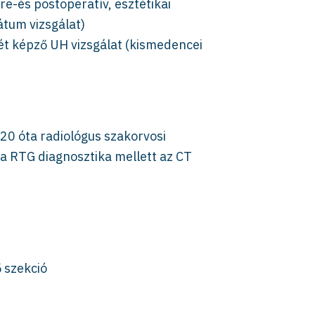
e-és postoperatív, esztétikai
átum vizsgálat)
zét képző UH vizsgálat (kismedencei
)
20 óta radiológus szakorvosi
 RTG diagnosztika mellett az CT
 szekció