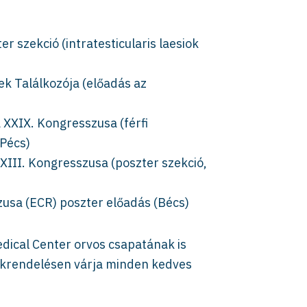
r szekció (intratesticularis laesiok
k Találkozója (előadás az
XXIX. Kongresszusa (férfi
 Pécs)
III. Kongresszusa (poszter szekció,
usa (ECR) poszter előadás (Bécs)
edical Center orvos csapatának is
zakrendelésen várja minden kedves